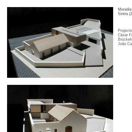
Moradi
Sintra (
Projecto
César Fr
Brückel
João Ca