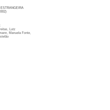
a ESTRANGEIRA
2002)
:
eitas, Lutz
mann, Manuela Fonte,
stelão